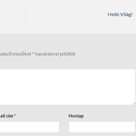
Helló Világ!
telező mezőket
*
karakterrel jelöltük
ail cím
*
Honlap