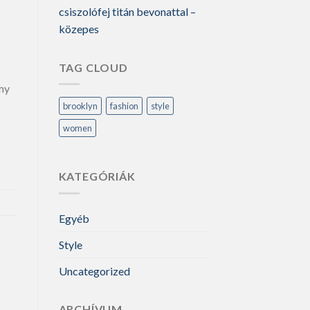
csiszolófej titán bevonattal –
közepes
TAG CLOUD
my
brooklyn
fashion
style
women
KATEGÓRIÁK
Egyéb
Style
Uncategorized
ARCHÍVUM