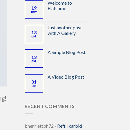
Welcome to
19
Flatsome
nov
Just another post
13
with A Gallery
okt
A Simple Blog Post
13
okt
A Video Blog Post
01
jan
ng!
RECENT COMMENTS
bhenriettbh72
-
Refill karbid