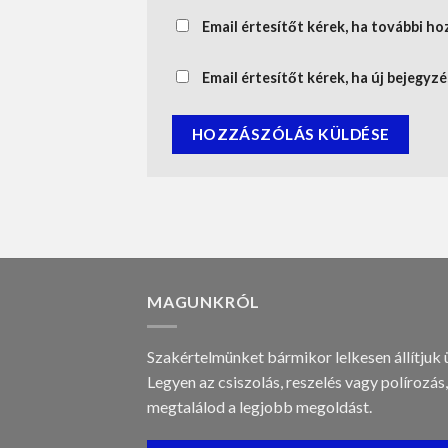
Email értesítőt kérek, ha további ho
Email értesítőt kérek, ha új bejegyzé
MAGUNKRÓL
Szakértelmünket bármikor lelkesen állítjuk 
Legyen az csiszolás, reszelés vagy polírozás,
megtalálod a legjobb megoldást.