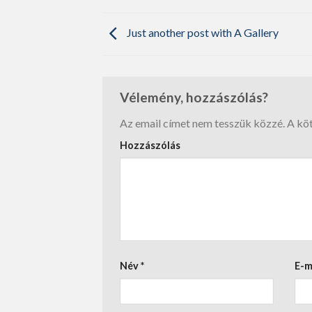
Just another post with A Gallery
Vélemény, hozzászólás?
Az email címet nem tesszük közzé.
A kö
Hozzászólás
Név
*
E-m