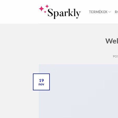
Skip
to
TERMÉKEK
R
content
Wel
PO
19
nov