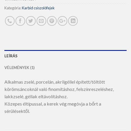
Kategória:
Karbid csiszolófejek
LEÍRÁS
VÉLEMÉNYEK (1)
Alkalmas zselé, porcelán, akrilgéllel épített/töltött
körömsáncoknál való finomításhoz, felszínreszeléshez,
lakkzselé, géllak eltávolításhoz.
Közepes éltípussal, a kerek vég megóvja a bőrt a
sérülésektől.