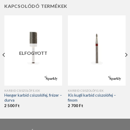
KAPCSOLÓDÓ TERMÉKEK
ELFOGYOTT
KARBID CSISZOLÓFEJEK
KARBID CSISZOLÓFEJEK
Henger karbid csiszolófej, frézer –
Kis kugli karbid csiszolófej –
durva
finom
2 500
Ft
2 700
Ft