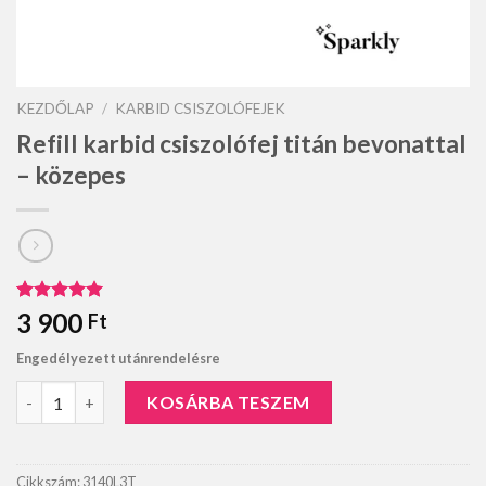
KEZDŐLAP
/
KARBID CSISZOLÓFEJEK
Refill karbid csiszolófej titán bevonattal
– közepes
Értékelés
1
3 900
Ft
5.00
az 5-
ből,
Engedélyezett utánrendelésre
értékelés
alapján
Refill karbid csiszolófej titán bevonattal - közepes mennyiség
KOSÁRBA TESZEM
Cikkszám:
3140L3T