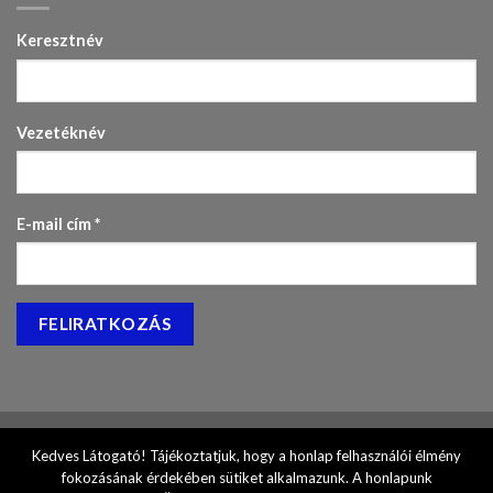
Keresztnév
Vezetéknév
E-mail cím
*
Kedves Látogató! Tájékoztatjuk, hogy a honlap felhasználói élmény
fokozásának érdekében sütiket alkalmazunk. A honlapunk
Site by
Topweb