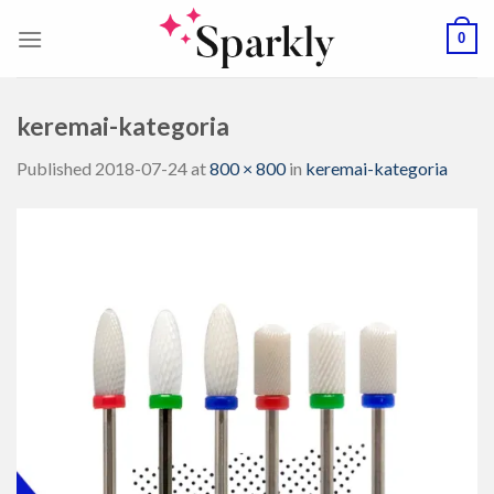
Skip
0
to
content
keremai-kategoria
Published
2018-07-24
at
800 × 800
in
keremai-kategoria