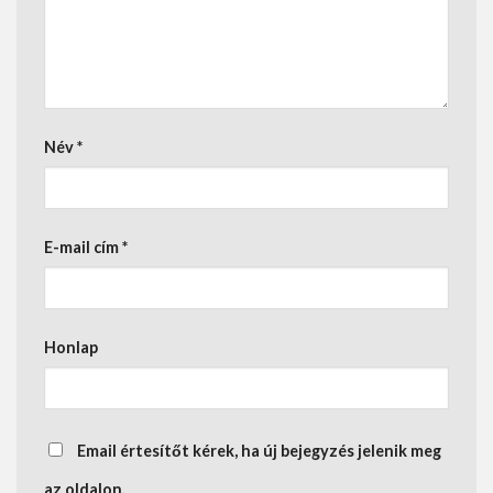
Név
*
E-mail cím
*
Honlap
Email értesítőt kérek, ha új bejegyzés jelenik meg
az oldalon.