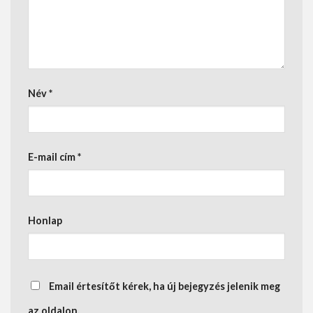
Név
*
E-mail cím
*
Honlap
Email értesítőt kérek, ha új bejegyzés jelenik meg
az oldalon.