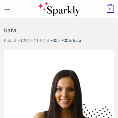
Skip
0
to
content
kata
Published
2017-11-02
at
700 × 700
in
kata