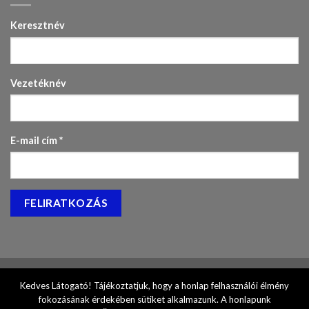
Keresztnév
Vezetéknév
E-mail cím
*
Kedves Látogató! Tájékoztatjuk, hogy a honlap felhasználói élmény
fokozásának érdekében sütiket alkalmazunk. A honlapunk
Site by
Topweb