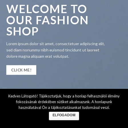
WELCOME TO
OUR FASHION
SHOP
Lorem ipsum dolor sit amet, consectetuer adipiscing elit,
sed diam nonummy nibh euismod tincidunt ut laoreet
dolore magna aliquam erat volutpat.
CLICK ME!
Kedves Látogató! Tájékoztatjuk, hogy a honlap felhasználói élmény
fokozásának érdekében sütiket alkalmazunk. A honlapunk
használatával Ön a tájékoztatásunkat tudomásul veszi.
ELFOGADOM
Copyright 2026 ©
ZBS Kft.